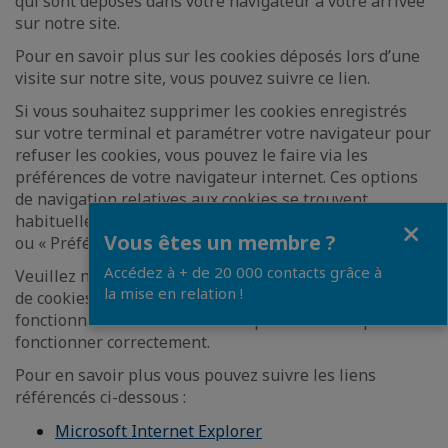
qui sont déposés dans votre navigateur à votre arrivée
sur notre site.
Pour en savoir plus sur les cookies déposés lors d’une
visite sur notre site, vous pouvez suivre ce lien.
Si vous souhaitez supprimer les cookies enregistrés
sur votre terminal et paramétrer votre navigateur pour
refuser les cookies, vous pouvez le faire via les
préférences de votre navigateur internet. Ces options
de navigation relatives aux cookies se trouvent
habituellement dans les menus « Options », « Outils »
Close
Vous êtes un membre ?
ou « Préférences ».
Accédez à + de 20 000 contacts grâce à
Veuillez noter que si vous désactivez l’enregistrement
la mise en relation !
de cookies sur votre terminal, certaines parties et
fonctionnalités du site internet pourraient ne pas
fonctionner correctement.
Pour en savoir plus vous pouvez suivre les liens
référencés ci-dessous :
Microsoft Internet Explorer