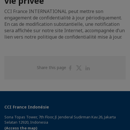
vie privée
CCI France INTERNATIONAL peut mettre son
engagement de confidentialité à jour périodiquement.
En cas de modification substantielle, une notification
sera affichée sur notre site Internet, accompagnée d’un
lien vers notre politique de confidentialité mise à jour.
Share
Share
Share
Share this page
on
on
on
Facebook
Twitter
Linkedin
CCI France Indonésie
Sona Topas Tower, 7th Floor, Jl. Jenderal Sudirman Kav.26, Jakarta
Selatan 12920, Indonesia
(Access the map)