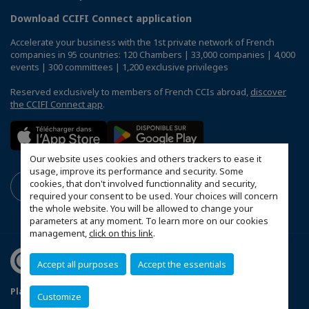
Download CCIFI Connect application
Accelerate your business with the 1st private network of French
companies in 95 countries: 120 Chambers | 33,000 companies | 4,000
events | 300 committees | 1,200 exclusive privileges
Reserved exclusively to members of French CCIs abroad,
discover
the CCIFI Connect app
.
Our website uses cookies and others trackers to ease it
usage, improve its performance and security. Some
cookies, that don't involved functionnality and security,
required your consent to be used. Your choices will concern
the whole website. You will be allowed to change your
parameters at any moment. To learn more on our cookies
management,
click on this link
.
Accept all purposes
Accept the essentials
Plan du site
Mentions légales
Customize